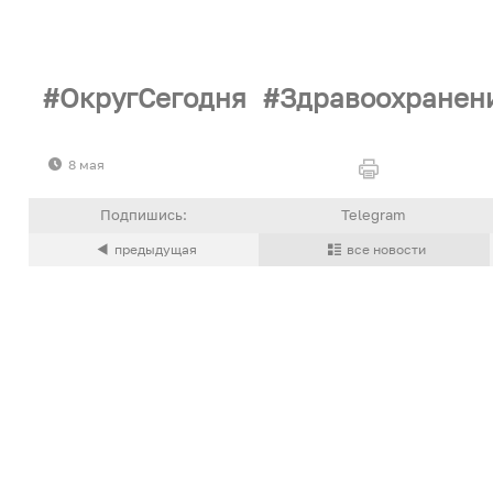
ОкругСегодня
Здравоохранен
8 мая