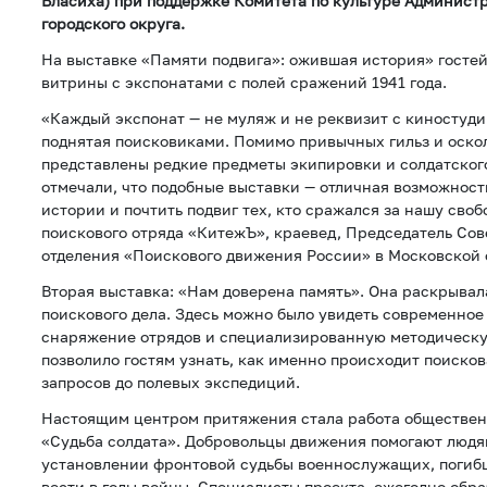
Власиха) при поддержке Комитета по культуре Админист
городского округа.
На выставке «Памяти подвига»: ожившая история» госте
витрины с экспонатами с полей сражений 1941 года.
«Каждый экспонат — не муляж и не реквизит с киностуди
поднятая поисковиками. Помимо привычных гильз и оскол
представлены редкие предметы экипировки и солдатског
отмечали, что подобные выставки — отличная возможност
истории и почтить подвиг тех, кто сражался за нашу сво
поискового отряда «КитежЪ», краевед, Председатель Сов
отделения «Поискового движения России» в Московской 
Вторая выставка: «Нам доверена память». Она раскрыва
поискового дела. Здесь можно было увидеть современное
снаряжение отрядов и специализированную методическу
позволило гостям узнать, как именно происходит поисков
запросов до полевых экспедиций.
Настоящим центром притяжения стала работа обществен
«Судьба солдата». Добровольцы движения помогают людя
установлении фронтовой судьбы военнослужащих, погиб
вести в годы войны. Специалисты проекта, ежегодно обр