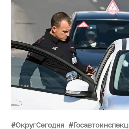
ОкругСегодня
Госавтоинспек