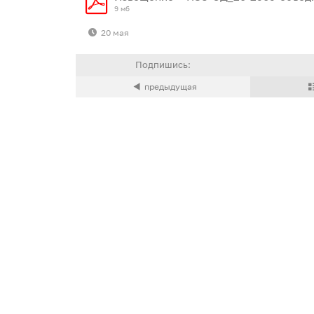
9 мб
20 мая