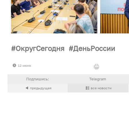
ОкругСегодня
ДеньРоссии
12 июня