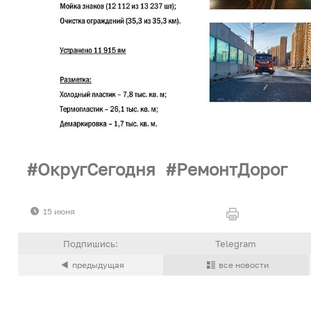
ОкругСегодня
РемонтДорог
15 июня