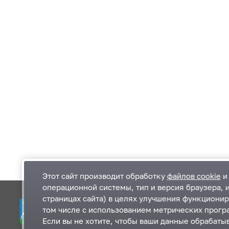
Этот сайт производит обработку
файлов cookie
и 
операционной системы, тип и версия браузера, 
страницах сайта) в целях улучшения функционир
Одинцовский городской округ Московской
К
том числе с использованием метрических програ
области
К
Если вы не хотите, чтобы ваши данные обрабатыв
П
143000, Московская область, г. Одинцово,