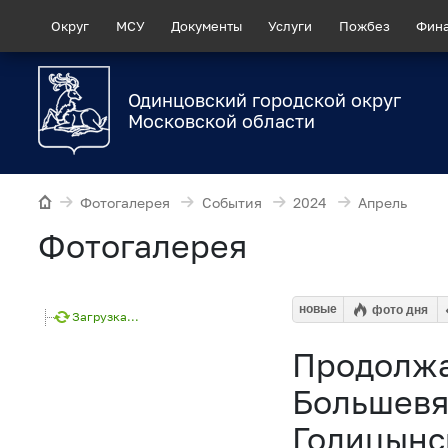
Округ
МСУ
Документы
Услуги
Пожбез
Фин
Одинцовский городской округ
Московской области
Фотогалерея
События
2024
Апрель
Фотогалерея
новые
фото дня
Загрузка...
Продолжа
Большевя
Голицынс