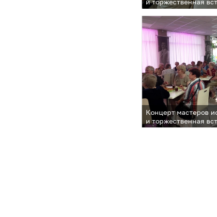
и торжественная вс
в культурно-досугов
Кобзона 2 июня в че
основания поселка 
основан в 1934 году
Министров СССР)
Концерт мастеров и
и торжественная вс
в культурно-досугов
Кобзона 2 июня в че
основания поселка 
основан в 1934 году
Министров СССР)