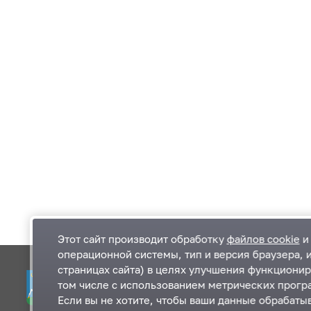
Этот сайт производит обработку
файлов cookie
и 
операционной системы, тип и версия браузера, 
страницах сайта) в целях улучшения функционир
Одинцовский городской округ Московской
К
том числе с использованием метрических програ
области
К
Если вы не хотите, чтобы ваши данные обрабатыв
П
143000, Московская область, г. Одинцово,