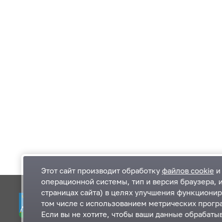
Этот сайт производит обработку
файлов cookie
и 
операционной системы, тип и версия браузера, 
страницах сайта) в целях улучшения функционир
Одинцовский городской округ Московской
К
том числе с использованием метрических програ
области
К
Если вы не хотите, чтобы ваши данные обрабатыв
П
143000, Московская область, г. Одинцово,