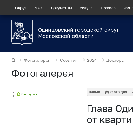
Округ
МСУ
Документы
Услуги
Пожбез
Фин
Одинцовский городской округ
Московской области
Фотогалерея
События
2024
Декабрь
Фотогалерея
новые
фото дня
Загрузка...
Глава Од
от кварт