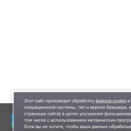
Этот сайт производит обработку
файлов cookie
и 
операционной системы, тип и версия браузера, 
страницах сайта) в целях улучшения функционир
Одинцовский городской округ Московской
К
том числе с использованием метрических програ
области
К
Если вы не хотите, чтобы ваши данные обрабатыв
П
143000, Московская область, г. Одинцово,