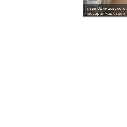
Глава Одинцовского
проверил ход строит
садика на 185 малы
Новоивановское