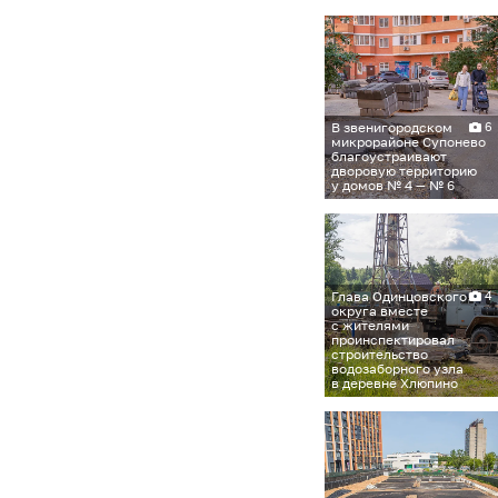
В звенигородском
6
микрорайоне Супонево
благоустраивают
дворовую территорию
у домов № 4 — № 6
Глава Одинцовского
4
округа вместе
с жителями
проинспектировал
строительство
водозаборного узла
в деревне Хлюпино