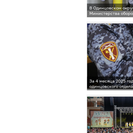
В Одинцовском окру
Министерства оборо
прошел безаварийн
За 4 месяца 2025 го
одинцовского отдел
разрешительной раб
65 единиц оружия