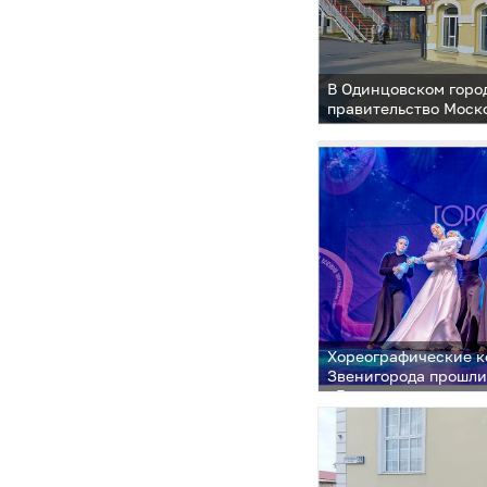
В Одинцовском горо
правительство Моск
установило зоны ох
территорий объекта
регионального знач
«Железнодорожный 
Кубинка, начало XX 
Хореографические к
Звенигорода прошли
«Город танцует в па