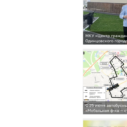
МКУ «Центр гражда
Одинцовского город
Благодарственным 
С 25 июня автобусн
«Мебельная ф-ка — 
городок Одинцово-1»
Сосновая — ст. МЦД
к прежним схемам 