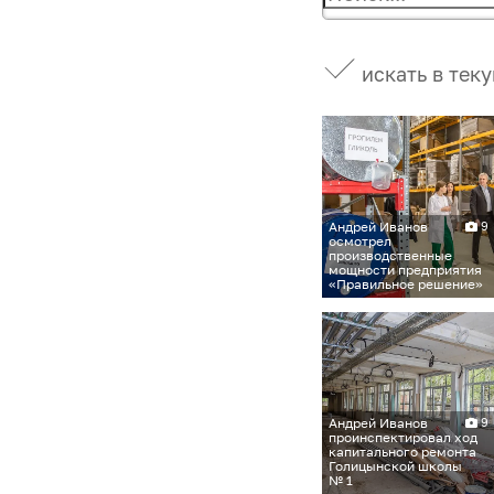
искать в тек
Андрей Иванов
9
осмотрел
производственные
мощности предприятия
«Правильное решение»
Андрей Иванов
9
проинспектировал ход
капитального ремонта
Голицынской школы
№ 1