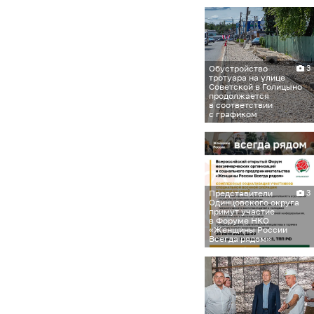
Обустройство
3
тротуара на улице
Советской в Голицыно
продолжается
в соответствии
с графиком
Представители
3
Одинцовского округа
примут участие
в Форуме НКО
«Женщины России
Всегда рядом»