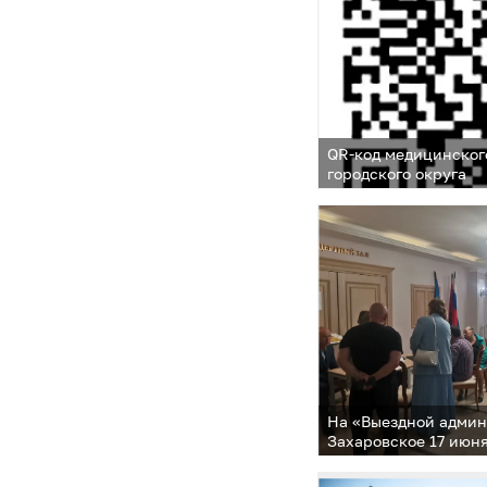
QR-код медицинског
городского округа
На «Выездной админ
Захаровское 17 июн
обращения 59 челов