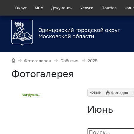
Округ
МСУ
Документы
Услуги
Пожбез
Фин
Одинцовский городской округ
Московской области
Фотогалерея
События
2025
Фотогалерея
новые
фото дня
Загрузка...
Июнь