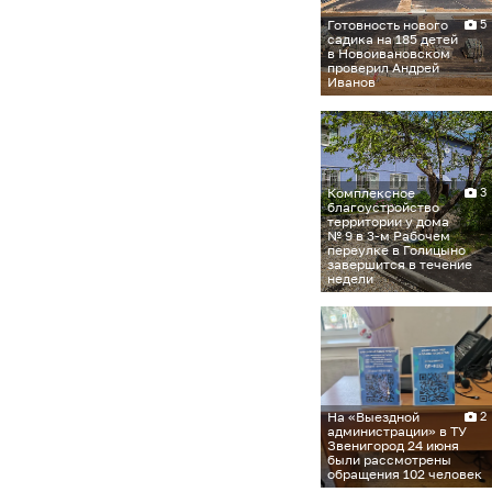
Готовность нового
5
садика на 185 детей
в Новоивановском
проверил Андрей
Иванов
Комплексное
3
благоустройство
территории у дома
№ 9 в 3-м Рабочем
переулке в Голицыно
завершится в течение
недели
На «Выездной
2
администрации» в ТУ
Звенигород 24 июня
были рассмотрены
обращения 102 человек