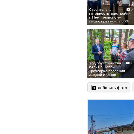
Строительная
5
готовность пристройки
к Немчиновскому
лицею превысила 60%
Ход обустройства
4
парка в Новой
Трехгорке проверил
Андрей Иванов
добавить фото