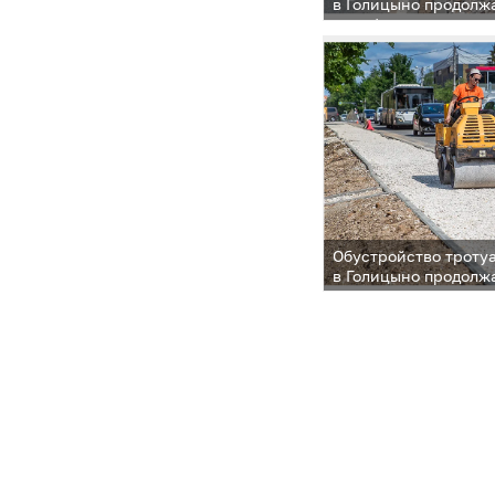
в Голицыно продолжа
с графиком
Обустройство троту
в Голицыно продолжа
с графиком