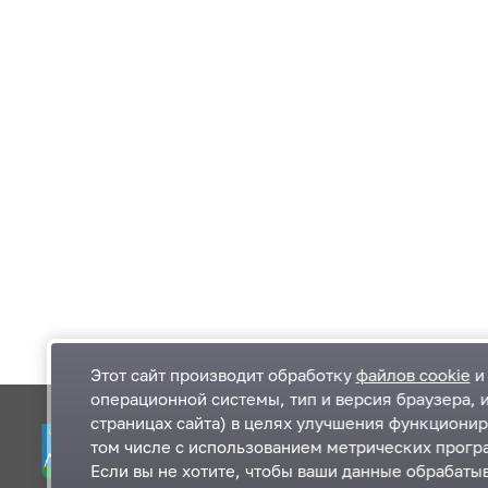
Этот сайт производит обработку
файлов cookie
и 
операционной системы, тип и версия браузера, 
страницах сайта) в целях улучшения функционир
Одинцовский городской округ Московской
К
том числе с использованием метрических програ
области
К
Если вы не хотите, чтобы ваши данные обрабатыв
П
143000, Московская область, г. Одинцово,