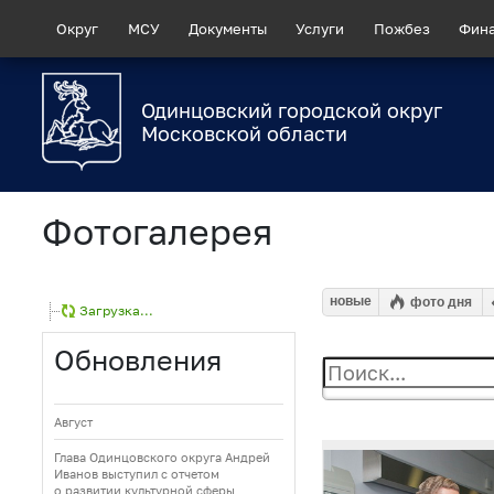
Округ
МСУ
Документы
Услуги
Пожбез
Фин
Одинцовский городской округ
Московской области
Фотогалерея
новые
фото дня
Загрузка...
Обновления
Август
Глава Одинцовского округа Андрей
Иванов выступил с отчетом
о развитии культурной сферы