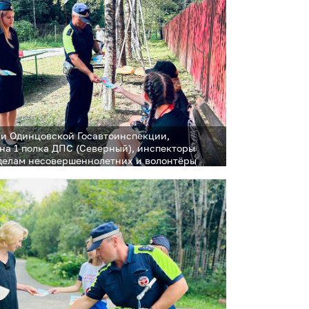
и Одинцовской Госавтоинспекции,
она 1 полка ДПС (Северный), инспекторы
 делам несовершеннолетних и волонтёры
х формирований посетили садовые
тва и дачные поселки