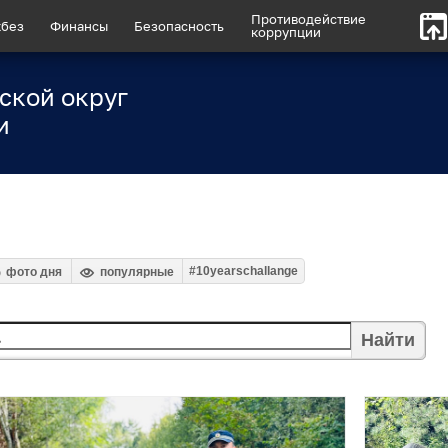
Противодействие
без
Финансы
Безопасность
коррупции
ской округ
и
#10yearschallange
фото дня
популярные
Найти