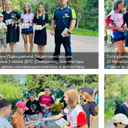
ки Одинцовской Госавтоинспекции,
Сотрудник
ьона 1 полка ДПС (Северный), инспекторы
10 баталь
о делам несовершеннолетних и волонтёры
отдела по
ных формирований посетили садовые
молодежны
ства и дачные поселки
товарищес