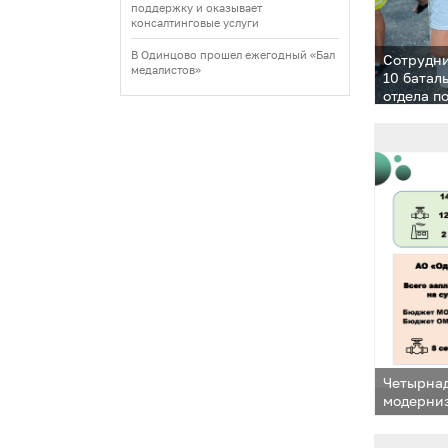
поддержку и оказывает
консалтинговые услуги
В Одинцово прошел ежегодный «Бал
Сотрудни
медалистов»
10 батал
отдела п
молодеж
товарище
Четырнад
модерниз