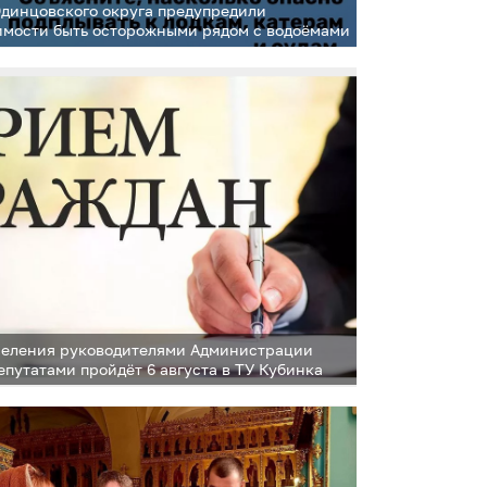
динцовского округа предупредили
имости быть осторожными рядом с водоёмами
еления руководителями Администрации
епутатами пройдёт 6 августа в ТУ Кубинка