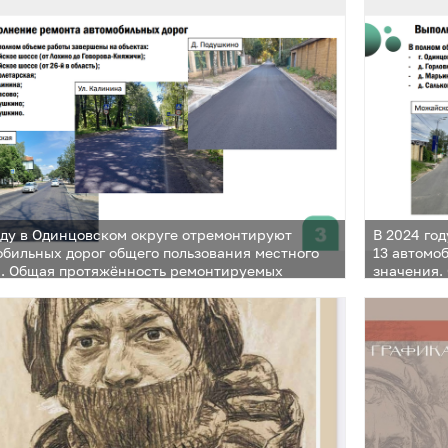
совещании
МКУ «Упрд
оду в Одинцовском округе отремонтируют
В 2024 го
обильных дорог общего пользования местного
13 автомо
я. Общая протяжённость ремонтируемых
значения.
 составит 11,7 километра, площадь — более 132
участков с
адратных метров. Об этом на еженедельном
тысяч ква
и главы муниципалитета сообщил директор
совещании
рдоркапстрой» Сергей Батушенко
МКУ «Упрд