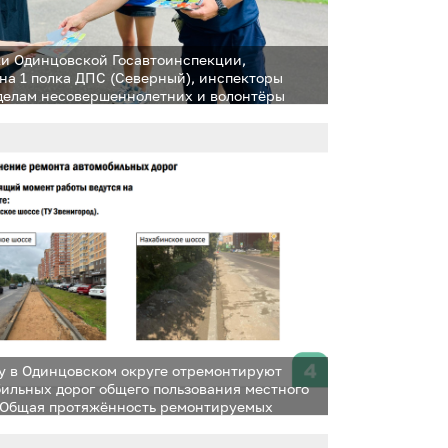
и Одинцовской Госавтоинспекции,
она 1 полка ДПС (Северный), инспекторы
 делам несовершеннолетних и волонтёры
х формирований посетили садовые
тва и дачные поселки
ду в Одинцовском округе отремонтируют
бильных дорог общего пользования местного
 Общая протяжённость ремонтируемых
оставит 11,7 километра, площадь — более 132
дратных метров. Об этом на еженедельном