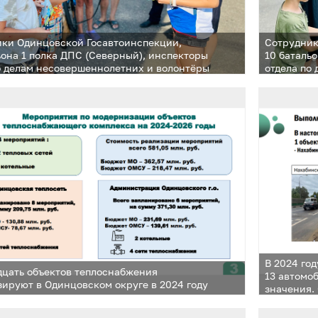
ки Одинцовской Госавтоинспекции,
Сотрудник
ьона 1 полка ДПС (Северный), инспекторы
10 баталь
о делам несовершеннолетних и волонтёры
отдела по
ных формирований посетили садовые
молодежны
ства и дачные поселки
товарищес
В 2024 го
цать объектов теплоснабжения
13 автомо
ируют в Одинцовском округе в 2024 году
значения.
участков с
тысяч ква