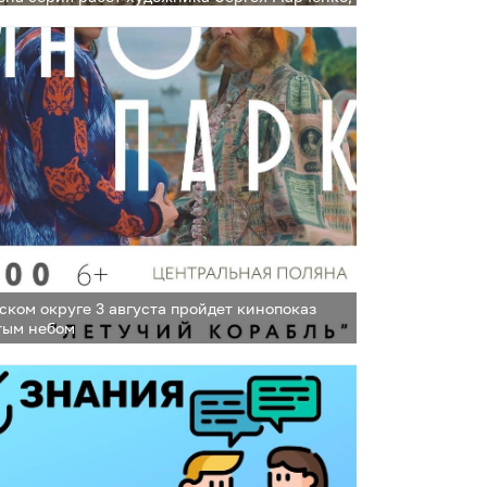
ыполнена углем и изображает участников СВО
ском округе 3 августа пройдет кинопоказ
тым небом