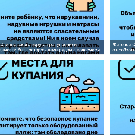
Одинцовского округа предупредили
Жителей О
димости быть осторожными рядом с водоёмами
о необход