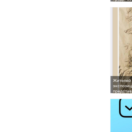
которая 
Жителей 
экспозиц
представ
которая 