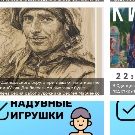
выполнена углем и изображает участников СВО
которая в
Одинцовского округа приглашают на открытие
В Одинцов
ии «Уголь Донбасса». На выставке будет
под откры
лена серия работ художника Сергея Марченко,
выполнена углем и изображает участников СВО