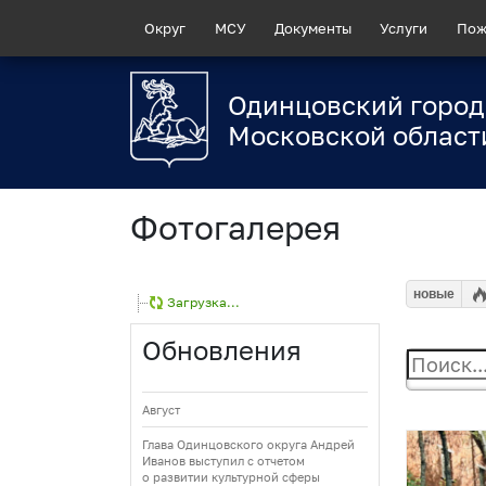
Округ
МСУ
Документы
Услуги
Пож
Одинцовский город
Московской област
Фотогалерея
новые
Загрузка...
Обновления
Август
Глава Одинцовского округа Андрей
Иванов выступил с отчетом
о развитии культурной сферы