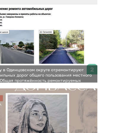
 главы муниципалитета сообщил директор
оркапстрой» Сергей Батушенко
ду в Одинцовском округе отремонтируют
бильных дорог общего пользования местного
 Общая протяжённость ремонтируемых
оставит 11,7 километра, площадь — более 132
дратных метров. Об этом на еженедельном
 главы муниципалитета сообщил директор
оркапстрой» Сергей Батушенко