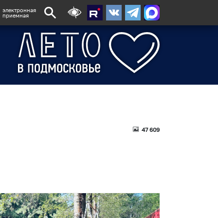
электронная
приемная
47 609