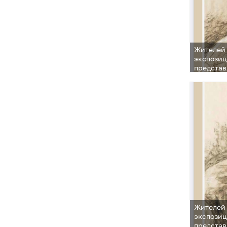
Жителей 
экспозиц
представ
которая 
Жителей 
экспозиц
представ