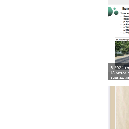
В 2024 г
13 автом
значени
участков
тысяч кв
совещани
МКУ «Уп