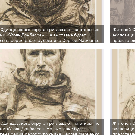
Одинцовского округа приглашают на открытие
Жителей О
ии «Уголь Донбасса». На выставке будет
экспозици
лена серия работ художника Сергея Марченко,
представл
выполнена углем и изображает участников СВО
которая в
Одинцовского округа приглашают на открытие
Жителей О
ии «Уголь Донбасса». На выставке будет
экспозици
лена серия работ художника Сергея Марченко,
представл