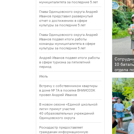
муниципалитета за последние 5 лет
Глава Одинцовского округа Андрей
Иванов представил развернутый
отчет о достижениях в сфере
культуры за последние 5 лет
Глава Одинцовского округа Андрей
Иванов подвел итоги работы
команды муниципалитета в сфере
культуры за последние 5 лет
Андрей Иванов подвел итоги работы
Сотрудни
в сфере туризма за пятилетний
10 батал
период
отдела п
молодеж
Июль
товарище
Встречу с собственником квартиры
в доме № 7А в поселке ВНИИССОК
провел Андрей Иванов
В новом сезоне «Единой школьной
лиги» примут участие
40 образовательных учреждений
Одинцовского округа
Роскадастр предоставляет
гражданам информационную