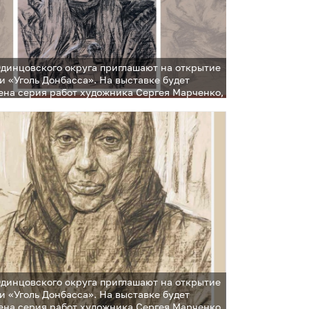
динцовского округа приглашают на открытие
и «Уголь Донбасса». На выставке будет
ена серия работ художника Сергея Марченко,
ыполнена углем и изображает участников СВО
динцовского округа приглашают на открытие
и «Уголь Донбасса». На выставке будет
ена серия работ художника Сергея Марченко,