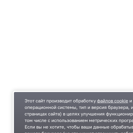
Этот сайт производит обработку
файлов cookie
и 
операционной системы, тип и версия браузера, 
страницах сайта) в целях улучшения функционир
Одинцовский городской округ Московской
К
том числе с использованием метрических програ
области
К
Если вы не хотите, чтобы ваши данные обрабатыв
П
143000, Московская область, г. Одинцово,
П