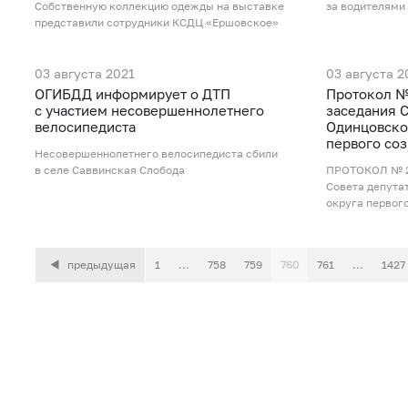
Собственную коллекцию одежды на выставке
за водителями
представили сотрудники КСДЦ «Ершовское»
03 августа 2021
03 августа 2
ОГИБДД информирует о ДТП
Протокол №
с участием несовершеннолетнего
заседания С
велосипедиста
Одинцовско
первого со
Несовершеннолетнего велосипедиста сбили
в селе Саввинская Слобода
ПРОТОКОЛ № 2
Совета депута
округа первог
предыдущая
1
...
758
759
760
761
...
1427