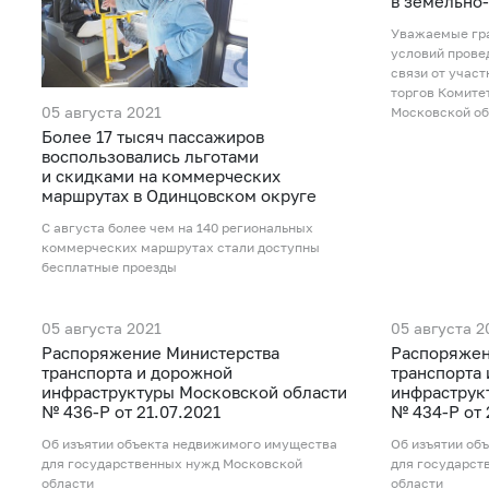
в земельно
Уважаемые гра
условий прове
связи от учас
торгов Комите
05 августа 2021
Московской об
Более 17 тысяч пассажиров
воспользовались льготами
и скидками на коммерческих
маршрутах в Одинцовском округе
С августа более чем на 140 региональных
коммерческих маршрутах стали доступны
бесплатные проезды
05 августа 2021
05 августа 2
Распоряжение Министерства
Распоряжен
транспорта и дорожной
транспорта
инфраструктуры Московской области
инфраструк
№ 436-Р от 21.07.2021
№ 434-Р от 
Об изъятии объекта недвижимого имущества
Об изъятии об
для государственных нужд Московской
для государст
области
области