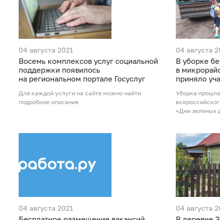
04 августа 2021
04 августа 2
Восемь комплексов услуг социальной
В уборке бе
поддержки появилось
в микрорай
на региональном портале Госуслуг
приняло уча
Для каждой услуги на сайте можно найти
Уборка прошла
подробное описание
всероссийског
«Дни зеленых 
04 августа 2021
04 августа 2
Бесплатное размещение вакансий
В деревне З