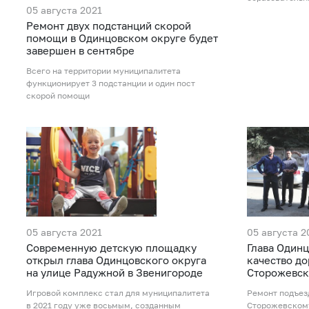
05 августа 2021
Ремонт двух подстанций скорой
помощи в Одинцовском округе будет
завершен в сентябре
Всего на территории муниципалитета
функционирует 3 подстанции и один пост
скорой помощи
05 августа 2021
05 августа 2
Современную детскую площадку
Глава Одинц
открыл глава Одинцовского округа
качество до
на улице Радужной в Звенигороде
Сторожевск
Игровой комплекс стал для муниципалитета
Ремонт подъез
в 2021 году уже восьмым, созданным
Сторожевском