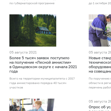
по губернаторской программе
до 1 октября 2
05 августа 2021
05 августа 2
Более 5 тысяч заявок поступило
Новые стан
на получение «Лесной амнистии»
техническо
в Одинцовском округе с начала 2021
оборудован
года
на совещан
Всего на территории муниципалитета с 2017
По поручению 
года амнистировано порядка 40 тысяч
области в рег
участков
перечень рабо
05 августа 2
Опрос об ус