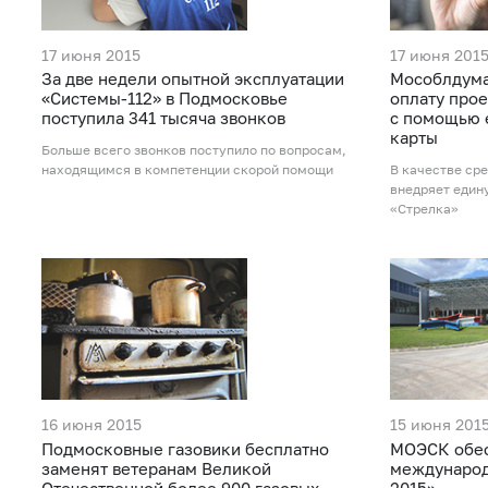
17 июня 2015
17 июня 201
За две недели опытной эксплуатации
Мособлдума
«Системы-112» в Подмосковье
оплату про
поступила 341 тысяча звонков
с помощью 
карты
Больше всего звонков поступило по вопросам,
находящимся в компетенции скорой помощи
В качестве ср
внедряет един
«Стрелка»
16 июня 2015
15 июня 201
Подмосковные газовики бесплатно
МОЭСК обес
заменят ветеранам Великой
международ