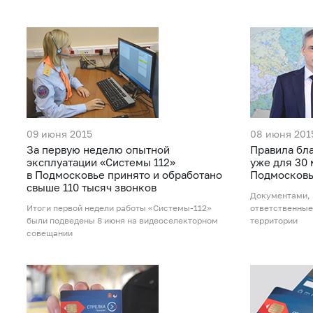
09 июня 2015
08 июня 201
За первую неделю опытной
Правила бл
эксплуатации «Системы 112»
уже для 30
в Подмосковье принято и обработано
Подмосков
свыше 110 тысяч звонков
Документами, 
Итоги первой недели работы «Системы-112»
ответственные
были подведены 8 июня на видеоселекторном
территории
совещании