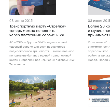
08 июня 2015
03 июня 201
Транспортную карту «Стрелка»
Более 20 к
теперь можно пополнить
и муниципа
через платежный сервис QIWI
принимают к
АО «УЭК» и Группа QIWI создали новый
К системе «Ст
удобный сервис для всех пассажиров
5 коммерчески
подмосковного транспорта — моментальное
перевозчиков 
пополнение баланса единой транспортной
район, а так ж
карты «Стрелка» без комиссий в любом QIWI
Посад, Подоль
Терминале