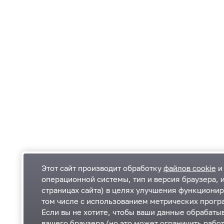
Этот сайт производит обработку
файлов cookie
и 
операционной системы, тип и версия браузера, 
страницах сайта) в целях улучшения функционир
Одинцовский городской округ Московской
К
том числе с использованием метрических програ
области
К
Если вы не хотите, чтобы ваши данные обрабатыв
П
143000, Московская область, г. Одинцово,
П
вашего браузера (но это может ограничить работ