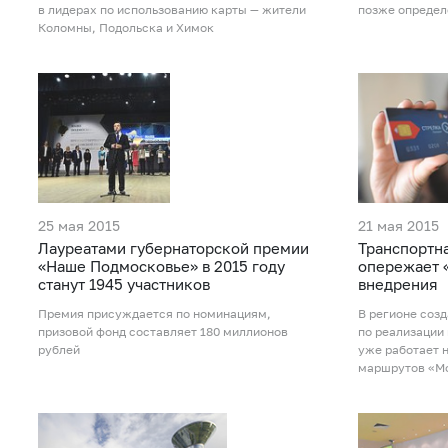
в лидерах по использованию карты — жители
позже определ
Коломны, Подольска и Химок
25 мая 2015
21 мая 2015
Лауреатами губернаторской премии
Транспортна
«Наше Подмосковье» в 2015 году
опережает 
станут 1945 участников
внедрения
Премия присуждается по номинациям,
В регионе соз
призовой фонд составляет 180 миллионов
по реализации
рублей
уже работает 
маршрутов «М