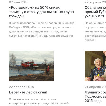
07 мая 2015
22 апреля 20
«Ростелеком» на 50 % снизил
Объявлен к
тарифную ставку для льготных групп
премий Губ
граждан
ученых в 20
В честь празднования 70-ой годовщины со дня
На соискание 
Победы в ВОВ, «Ростелеком» предоставляет
осуществляющи
дополнительные скидки всем гражданам
техническую д
льготных категорий на услуги радиовещания
расположенных
области
22 апреля 2015
21 апреля 20
Берегите лес от огня!
Лучшего со
Подмосковья
С начала пожароопасного сезона
2015 года
на территории лесного фонда Московской