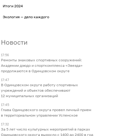
Итоги 2024
Экология — дело каждого
Новости
17:56
Ремонты знаковых спортивных сооружений:
Академии дзюдо и спорткомплекса «Звезда»
продолжаются в Одинцовском округе
17:47
В Одинцовском округе работу спортивных
учреждений и объектов обеспечивают
12 муниципальных организаций
17:45
Глава Одинцовского округа провел личный прием
в территориальном управлении Успенское
17:32
За 5 лет число культурных мероприятий в парках
Одинцовского округа выросло с 1400 до 2400 в год