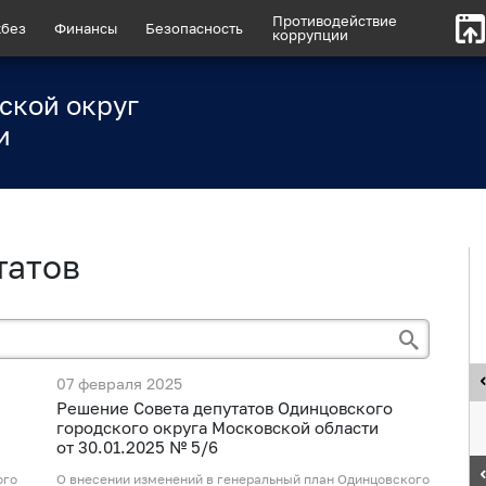
Противодействие
без
Финансы
Безопасность
коррупции
ской округ
и
татов
07 февраля 2025
Рeшение Совета депутатов Одинцовского
городского округа Московской области
от 30.01.2025 № 5/6
ого
О внесении изменений в генеральный план Одинцовского