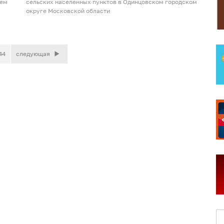
ием
сельских населенных пунктов в Одинцовском городском
округе Московской области
44
следующая