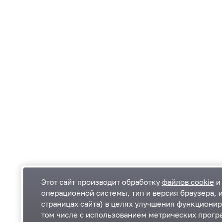
Этот сайт производит обработку
файлов cookie
и 
операционной системы, тип и версия браузера, 
страницах сайта) в целях улучшения функционир
Одинцовский городской округ Московской
К
том числе с использованием метрических програ
области
К