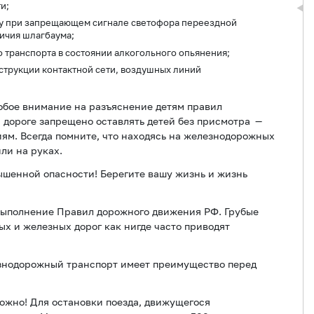
и;
у при запрещающем сигнале светофора переездной
ичия шлагбаума;
 транспорта в состоянии алкогольного опьянения;
струкции контактной сети, воздушных линий
обое внимание на разъяснение детям правил
 дороге запрещено оставлять детей без присмотра —
иям. Всегда помните, что находясь на железнодорожных
ли на руках.
вышенной опасности! Берегите вашу жизнь и жизнь
выполнение Правил дорожного движения РФ. Грубые
 и железных дорог как нигде часто приводят
знодорожный транспорт имеет преимущество перед
можно! Для остановки поезда, движущегося