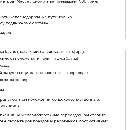
 метров. Масса локомотива превышает 500 тонн,
кать железнодорожные пути только
огу подвижному составу
ездов
агбауме (независимо от сигнала светофора);
симо от положения и наличия шлагбаума);
езду;
й вынудит водителя остановиться на переезде;
ижается поезд;
ум.
етранспортном положении сельскохозяйственные,
механизмы.
ижения на железнодорожных переездах, вы ставите
отен пассажиров поездов и работников локомотивных