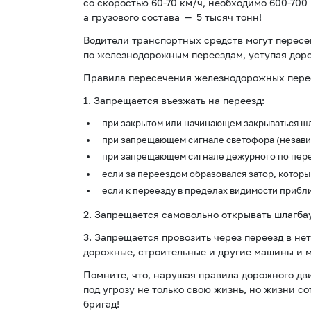
со скоростью 60-70 км/ч, необходимо 600-700
а грузового состава — 5 тысяч тонн!
Водители транспортных средств могут пересе
по железнодорожным переездам, уступая дор
Правила пересечения железнодорожных пере
1. Запрещается въезжать на переезд:
при закрытом или начинающем закрываться шл
при запрещающем сигнале светофора (незави
при запрещающем сигнале дежурного по пере
если за переездом образовался затор, которы
если к переезду в пределах видимости прибл
2. Запрещается самовольно открывать шлагба
3. Запрещается провозить через переезд в н
дорожные, строительные и другие машины и 
Помните, что, нарушая правила дорожного дв
под угрозу не только свою жизнь, но жизни с
бригад!