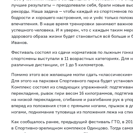
лучшие результаты — преодолевали себя, брали новые вы
рекорды. Наша задача — чтобы каждый из спортсменов по
бодрости и хорошего настроения, но и унёс только полож
впечатления. В наше время тренировки занимают важное
успешного человека. И я уверен, что с каждым таким ме
здорового образа жизни будет становиться всё больше и 
Иванов.
Фестиваль состоял из сдачи нормативов по лыжным гонк
спортсмены выступали в 11 возрастных категориях. Для 
различные дистанции, от 1 до 5 километров.
Помимо этого все желающие могли сдать «классические»
Для этого на парковке Спортивного парка будет установ
Комплекс состоял из следующих упражнений: подтягиван
перекладине, рывок гири весом 16 килограммов, подтяги
на низкой перекладине, сгибание и разгибание рук в упо
вперед из положения стоя с прямыми ногами, прыжок в д
ногами, поднимание туловища из положения лежа на спи
Как сообщалось ранее, предыдущий фестиваль ГТО, в 201
в Спортивно-зрелищном комплексе Одинцово. Тогда сам