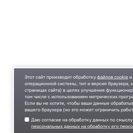
Этот сайт производит обработку
файлов cookie
и 
операционной системы, тип и версия браузера, 
страницах сайта) в целях улучшения функционир
Одинцовский городской округ Московской
К
том числе с использованием метрических програ
области
К
Если вы не хотите, чтобы ваши данные обрабатыв
П
143000, Московская область, г. Одинцово,
П
вашего браузера (но это может ограничить работ
ул. Маршала Жукова, д. 28
+7 495 181-90-00
Даю согласие на обработку данных по смысл
Telegram
ВКонтакте
персональных данных на обработку его перс