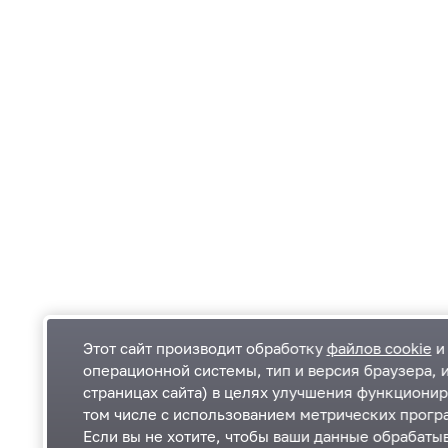
Этот сайт производит обработку
файлов cookie
и 
операционной системы, тип и версия браузера, 
страницах сайта) в целях улучшения функционир
Одинцовский городской округ Московской
К
том числе с использованием метрических програ
области
К
Если вы не хотите, чтобы ваши данные обрабатыв
П