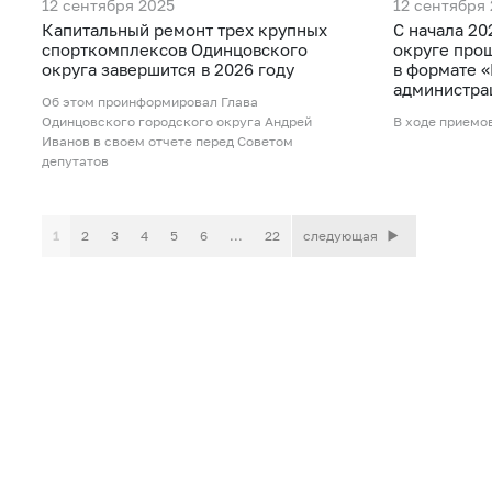
12 сентября 2025
12 сентября
Капитальный ремонт трех крупных
С начала 20
спорткомплексов Одинцовского
округе про
округа завершится в 2026 году
в формате 
администра
Об этом проинформировал Глава
Одинцовского городского округа Андрей
В ходе приемо
Иванов в своем отчете перед Советом
депутатов
1
2
3
4
5
6
...
22
следующая