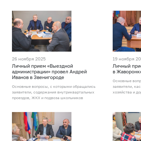
26 ноября 2025
19 ноября 2
Личный прием «Выездной
Личный при
администрации» провел Андрей
в Жаворонк
Иванов в Звенигороде
Основные вопр
Основные вопросы, с которыми обращались
заявители, ка
заявители, содержания внутриквартальных
хозяйства и до
проездов, ЖКХ и подвоза школьников