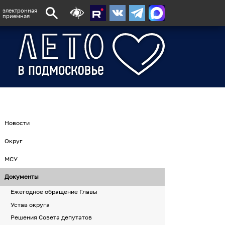
электронная
приемная
Новости
Округ
МСУ
Документы
Ежегодное обращение Главы
Устав округа
Решения Совета депутатов