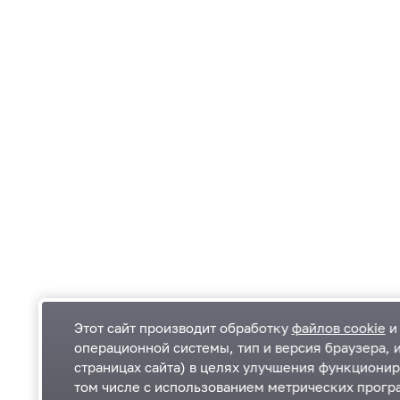
Этот сайт производит обработку
файлов cookie
и 
операционной системы, тип и версия браузера, 
страницах сайта) в целях улучшения функционир
Одинцовский городской округ Московской
К
том числе с использованием метрических програ
области
К