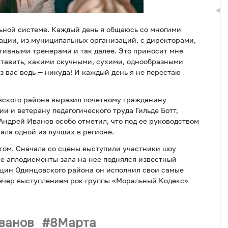
ной системе. Каждый день я общаюсь со многими
рации, из муниципальных организаций, с директорами,
тивными тренерами и так далее. Это приносит мне
ставить, какими скучными, сухими, однообразными
 вас ведь — никуда! И каждый день я не перестаю
вского района выразил почетному гражданину
 и ветерану педагогического труда Гильде Ботт,
 Андрей Иванов особо отметил, что под ее руководством
ала одной из лучших в регионе.
ом. Сначала со сцены выступили участники шоу
ые аплодисменты зала на нее поднялся известный
щин Одинцовского района он исполнил свои самые
ечер выступлением рок-группы «Моральный Кодекс»
ванов
8Марта