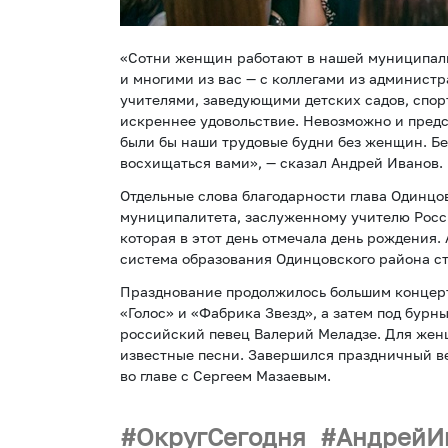
«Сотни женщин работают в нашей муниципаль
и многими из вас — с коллегами из админист
учителями, заведующими детских садов, спор
искреннее удовольствие. Невозможно и пред
были бы наши трудовые будни без женщин. Без
восхищаться вами», — сказал Андрей Иванов.
Отдельные слова благодарности глава Одинцо
муниципалитета, заслуженному учителю России
которая в этот день отмечала день рождения.
система образования Одинцовского района ст
Празднование продолжилось большим концерт
«Голос» и «Фабрика Звезд», а затем под бурн
российский певец Валерий Меладзе. Для жен
известные песни. Завершился праздничный в
во главе с Сергеем Мазаевым.
ОкругСегодня
АндрейИ