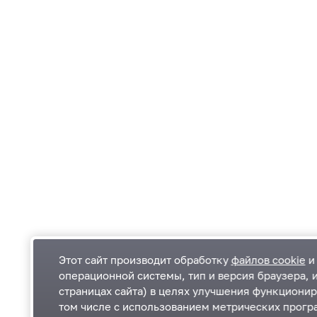
Этот сайт производит обработку
файлов cookie
и 
операционной системы, тип и версия браузера, 
страницах сайта) в целях улучшения функционир
Одинцовский городской округ Московской
К
том числе с использованием метрических програ
области
К