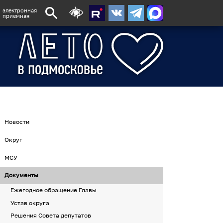
электронная
приемная
Новости
Округ
МСУ
Документы
Ежегодное обращение Главы
Устав округа
Решения Совета депутатов