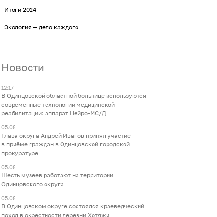
Итоги 2024
Экология — дело каждого
Новости
12:17
В Одинцовской областной больнице используются
современные технологии медицинской
реабилитации: аппарат Нейро-МС/Д
05.08
Глава округа Андрей Иванов принял участие
в приёме граждан в Одинцовской городской
прокуратуре
05.08
Шесть музеев работают на территории
Одинцовского округа
05.08
В Одинцовском округе состоялся краеведческий
поход в окрестности деревни Хотяжи