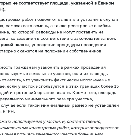
торых не соответствует площади, указанной в Едином
Н).
дастровых работ позволяют выявить и устранить случаи
х, самозахвата земель, а также реестровые ошибки.
ина, по которой садоводы не могут поставить на
его пользования в соответствии с законодательством.
тровой палаты
, упрощение процедуры проведения
готворно скажется на положении собственников
жность гражданам узаконить в рамках проведения
спользуемые земельные участки, если их площадь
 отметить, что узаконить фактически используемые
е, если участок используется в этих границах более 15
седей и претензий органов власти. Кроме того, площадь
предельного минимального размера участка,
 случае если такой минимальный размер не установлен
в ЕГРН.
мить используемые участки, и, соответственно,
 комплексных кадастровых работ, которые проводятся по
ьзуемая площадь земельного участка больше, чем