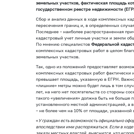
земельных участков, фактическая площадь ко
государственном реестре недвижимости (ЕГР
Сбор и анализ данных в ходе комплексных ка
пересечения границ и, в определенных случая
Последнее – наиболее распространенная прич
кадастровый учет личные участки и земли общ
По мнению специалистов
Федеральной кадас
комплексных кадастровых работ в целом бла
земельных участков.
Так, одно из положений предоставляет возмо
комплексных кадастровых работ фактически и
превышает площадь, указанную в ЕГРН. Важно
«лишние» метры можно будет лишь в том случа
лет, на него нет посягательств со стороны со
такого «увеличения» должна быть не больше 
установленного местной администрацией, а в
– не более чем на 10% от площади, указанной 
«
У граждан есть возможность официально офор
впоследствии ими распоряжаться. Если в ходе
заказу местных властей, выяснится, что испол