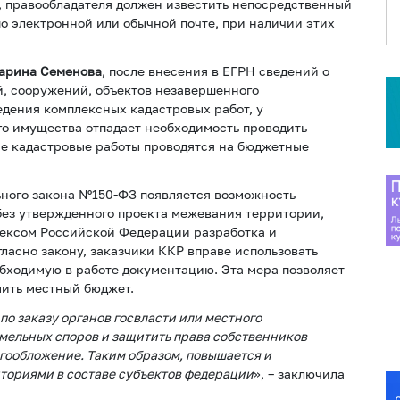
т, правообладателя должен известить непосредственный
по электронной или обычной почте, при наличии этих
Марина Семенова
, после внесения в ЕГРН сведений о
й, сооружений, объектов незавершенного
едения комплексных кадастровых работ, у
го имущества отпадает необходимость проводить
ые кадастровые работы проводятся на бюджетные
ьного закона №150-ФЗ появляется возможность
без утвержденного проекта межевания территории,
дексом Российской Федерации разработка и
гласно закону, заказчики ККР вправе использовать
бходимую в работе документацию. Эта мера позволяет
мить местный бюджет.
о заказу органов госвласти или местного
емельных споров и защитить права собственников
гообложение. Таким образом, повышается и
ториями в составе субъектов федерации
», – заключила