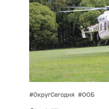
ОкругСегодня
ООБ