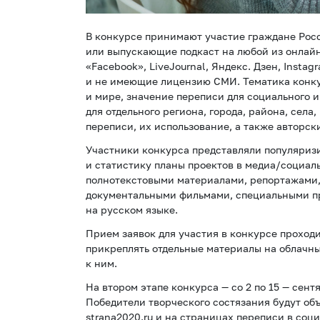
В конкурсе принимают участие граждане Росс
или выпускающие подкаст на любой из онлайн
«Facebook», LiveJournal, Яндекс. Дзен, Instagr
и не имеющие лицензию СМИ. Тематика конку
и мире, значение переписи для социального 
для отдельного региона, города, района, сел
переписи, их использование, а также авторск
Участники конкурса представляли популяри
и статистику планы проектов в медиа/социал
полнотекстовыми материалами, репортажами,
документальными фильмами, специальными пр
на русском языке.
Прием заявок для участия в конкурсе проходи
прикреплять отдельные материалы на облачны
к ним.
На втором этапе конкурса — со 2 по 15 — сен
Победители творческого состязания будут объ
strana2020.ru и на страницах переписи в со