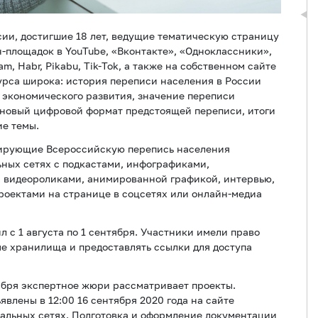
ии, достигшие 18 лет, ведущие тематическую страницу
-площадок в YouTube, «Вконтакте», «Одноклассники»,
am, Habr, Pikabu, Tik-Tok, а также на собственном сайте
рса широка: история переписи населения в России
и экономического развития, значение переписи
а, новый цифровой формат предстоящей переписи, итоги
ие темы.
зирующие Всероссийскую перепись населения
ьных сетях с подкастами, инфографиками,
 видеороликами, анимированной графикой, интервью,
оектами на странице в соцсетях или онлайн-медиа
л с 1 августа по 1 сентября. Участники имели право
е хранилища и предоставлять ссылки для доступа
тября экспертное жюри рассматривает проекты.
явлены в 12:00 16 сентября 2020 года на сайте
циальных сетях. Подготовка и оформление документации