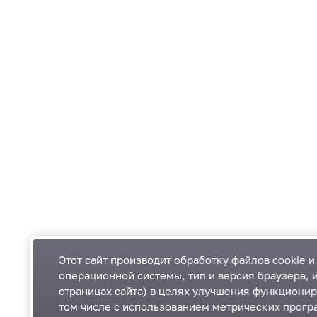
Этот сайт производит обработку
файлов cookie
и 
операционной системы, тип и версия браузера, 
страницах сайта) в целях улучшения функционир
Одинцовский городской округ Московской
К
том числе с использованием метрических програ
области
К