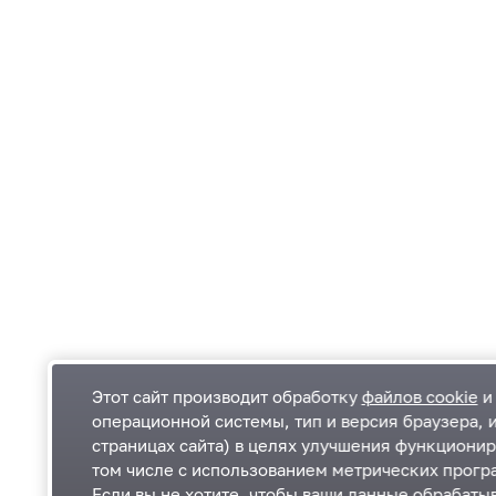
Этот сайт производит обработку
файлов cookie
и 
операционной системы, тип и версия браузера, 
страницах сайта) в целях улучшения функционир
Одинцовский городской округ Московской
К
том числе с использованием метрических програ
области
К
Если вы не хотите, чтобы ваши данные обрабатыв
П