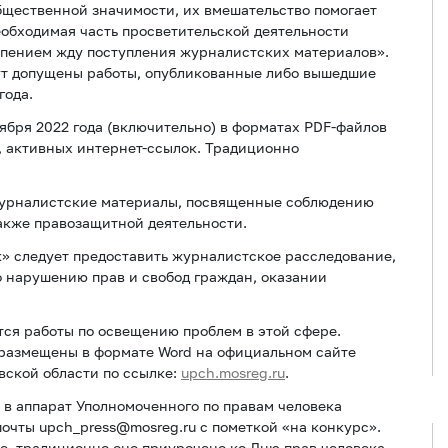
щественной значимости, их вмешательство помогает
еобходимая часть просветительской деятельности
ерпением жду поступления журналистских материалов».
дут допущены работы, опубликованные либо вышедшие
года.
бря 2022 года (включительно) в форматах PDF-файлов
, активных интернет-ссылок. Традиционно
журналистские материалы, посвященные соблюдению
также правозащитной деятельности.
 следует предоставить журналистское расследование,
 нарушению прав и свобод граждан, оказании
ся работы по освещению проблем в этой сфере.
 размещены в формате Word на официальном сайте
вской области по ссылке:
upch.mosreg.ru
.
 в аппарат Уполномоченного по правам человека
очты upch_press@mosreg.ru с пометкой «на конкурс».
е, традиционно оно приурочено ко Дню прав человека.