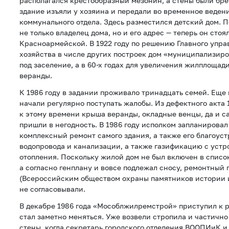
располагался крестообразный мезонин, а стены были бре
здание изъяли у хозяина и передали во временное веден
коммунального отдела. Здесь разместился детский дом. П
не только владелец дома, но и его адрес — теперь он стоя
Красноармейской. В 1922 году по решению Главного упр
хозяйства в числе других построек дом «муниципализиро
под заселение, а в 60-х годах для увеличения жилплощад
веранды.
К 1986 году в задании проживало тринадцать семей. Еще в
начали регулярно поступать жалобы. Из дефектного акта 1
к этому времени крыша веранды, окладные венцы, да и 
пришли в негодность. В 1986 году исполком запланирова
комплексный ремонт самого здания, а также его благоус
водопровода и канализации, а также газификацию с устр
отопления. Поскольку жилой дом не был включен в списо
а согласно генплану и вовсе подлежал сносу, ремонтный
(Всероссийским обществом охраны памятников истории 
не согласовывали.
В декабре 1986 года «Мособлжилремстрой» приступил к 
стал заметно меняться. Уже возвели стропила и частичн
стены, когда секретарь городского отделения ВООПИиК и