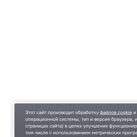
Этот сайт производит обработку
файлов cookie
и 
операционной системы, тип и версия браузера, 
страницах сайта) в целях улучшения функционир
Одинцовский городской округ Московской
К
том числе с использованием метрических програ
области
К