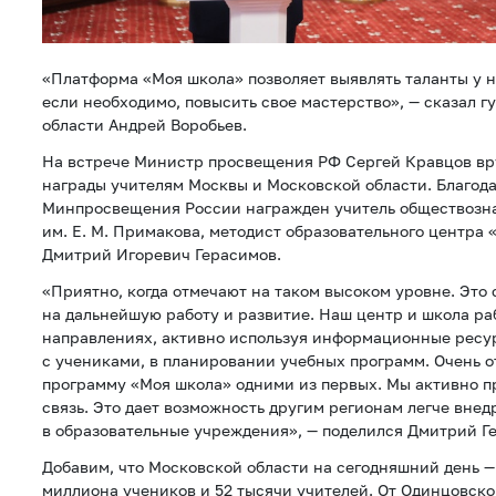
«Платформа «Моя школа» позволяет выявлять таланты у на
если необходимо, повысить свое мастерство», — сказал 
области Андрей Воробьев.
На встрече Министр просвещения РФ Сергей Кравцов в
награды учителям Москвы и Московской области. Благо
Минпросвещения России награжден учитель обществозн
им. Е. М. Примакова, методист образовательного центра 
Дмитрий Игоревич Герасимов.
«Приятно, когда отмечают на таком высоком уровне. Это
на дальнейшую работу и развитие. Наш центр и школа ра
направлениях, активно используя информационные ресур
с учениками, в планировании учебных программ. Очень 
программу «Моя школа» одними из первых. Мы активно 
связь. Это дает возможность другим регионам легче внед
в образовательные учреждения», — поделился Дмитрий Г
Добавим, что Московской области на сегодняшний день — 
миллиона учеников и 52 тысячи учителей. От Одинцовско