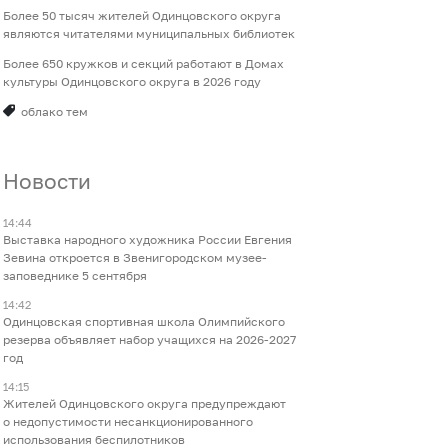
Более 50 тысяч жителей Одинцовского округа
являются читателями муниципальных библиотек
Более 650 кружков и секций работают в Домах
культуры Одинцовского округа в 2026 году
облако тем
Новости
14:44
Выставка народного художника России Евгения
Зевина откроется в Звенигородском музее-
заповеднике 5 сентября
14:42
Одинцовская спортивная школа Олимпийского
резерва объявляет набор учащихся на 2026-2027
год
14:15
Жителей Одинцовского округа предупреждают
о недопустимости несанкционированного
использования беспилотников