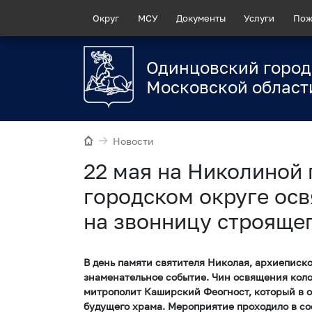
Округ
МСУ
Документы
Услуги
Пож
Одинцовский город
Московской област
Новости
22 мая на Николиной 
городском округе ос
на звонницу строяще
В день памяти святителя Николая, архиеписк
знаменательное событие. Чин освящения кол
митрополит Каширский Феогност, который в о
будущего храма. Мероприятие проходило в со