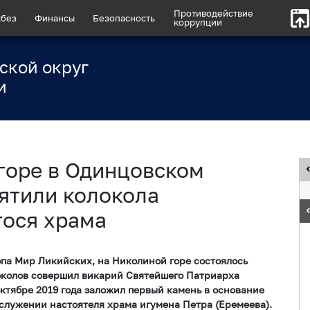
Противодействие
без
Финансы
Безопасность
коррупции
ской округ
и
горе в Одинцовском
вятили колокола
гося храма
опа Мир Ликийских, на Николиной горе состоялось
околов совершил викарий Святейшего Патриарха
ктябре 2019 года заложил первый камень в основание
служении настоятеля храма игумена Петра (Еремеева).