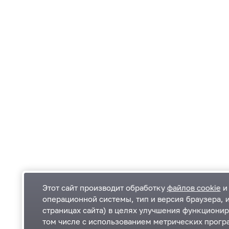
Этот сайт производит обработку
файлов cookie
и 
операционной системы, тип и версия браузера, 
страницах сайта) в целях улучшения функционир
Одинцовский городской округ Московской
К
том числе с использованием метрических програ
области
К