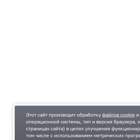
Этот сайт производит обработку
файлов cookie
и 
операционной системы, тип и версия браузера, 
страницах сайта) в целях улучшения функционир
Одинцовский городской округ Московской
К
том числе с использованием метрических програ
области
К