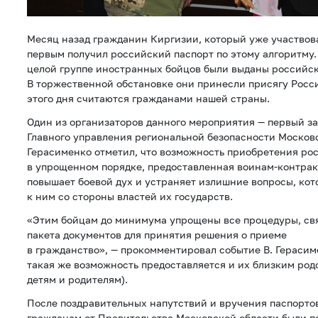
Месяц назад гражданин Киргизии, который уже участвова
первым получил российский паспорт по этому алгоритму. 
целой группе иностранных бойцов были выданы российск
В торжественной обстановке они принесли присягу Росс
этого дня считаются гражданами нашей страны.
Один из организаторов данного мероприятия — первый з
Главного управления региональной безопасности Москов
Герасименко отметил, что возможность приобретения ро
в упрощенном порядке, предоставленная воинам-контра
повышает боевой дух и устраняет излишние вопросы, кот
к ним со стороны властей их государств.
«Этим бойцам до минимума упрощены все процедуры, св
пакета документов для принятия решения о приеме
в гражданство», — прокомментировал событие В. Герасим
такая же возможность предоставляется и их близким род
детям и родителям).
После поздравительных напутствий и вручения паспорт
гражданам от Правительства Московской области были 