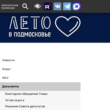
электронная
приемная
Новости
Округ
МСУ
Документы
Ежегодное обращение Главы
Устав округа
Решения Совета депутатов