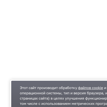
Этот сайт производит обработку
файлов cookie
и 
операционной системы, тип и версия браузера, 
страницах сайта) в целях улучшения функционир
Одинцовский городской округ Московской
К
том числе с использованием метрических програ
области
К