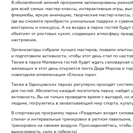
В обновлённой зимней программе запланированы разноо
для всей семьи: мастер-классы, интерактивные игры, вы
флешмобы, яркую анимацию, творческие мастер-классы, 
где вы сможете приобрести уникальные подарки и сувен
викторины и конкурсы. А на входах в парки гостей будут
объятия» от ростовых кукол, создающих атмосферу праз
настроение.
Организаторы собрали лучших мастеров, позвали опытны
и подготовили активности, чтобы этот день стал по наст
Также в парке Малевича гостей будет ждать самоварная 
желающих в этот день откроется почта Деда Мороза и т
новогодняя иллюминация «Елочка гори»
Также в Одинцовских парках регулярно проходят систе
для гостей. Абсолютно каждый посетитель парка, найдет
активность. Вы не только проведете время с выгодой, но
людьми, погрузитесь в захватывающий мир спорта, культ
В спортивную программу парка «Раздолье» входит силова
спина» и интервальные тренировки в уютном павильоне, 
тренировки на свежем воздухе. Присоединяйтесь, чтобы
выносливость, силу и гибкость!