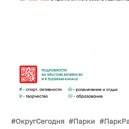
ОкругСегодня
Парки
ПаркРа