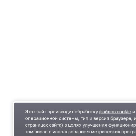
Этот сайт производит обработку
файлов cookie
и 
операционной системы, тип и версия браузера, 
страницах сайта) в целях улучшения функционир
Одинцовский городской округ Московской
К
том числе с использованием метрических програ
области
К