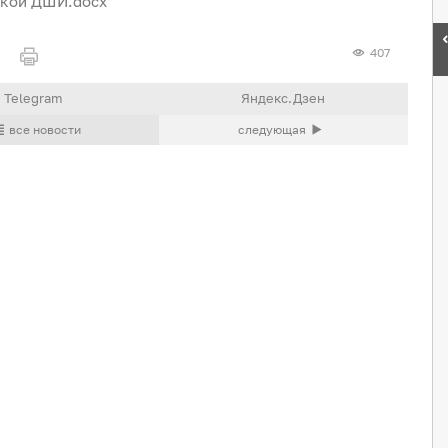
ской ДШИ.docx
407