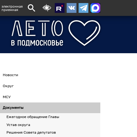
электронная
приемная
Новости
Округ
МСУ
Документы
Ежегодное обращение Главы
Устав округа
Решения Совета депутатов