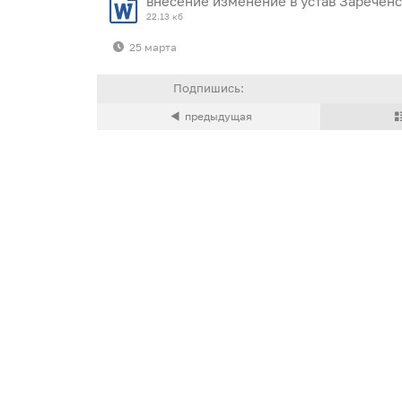
внесение изменение в устав Заречен
22.13 кб
25 марта