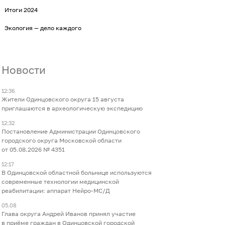
Итоги 2024
Экология — дело каждого
Новости
12:36
Жители Одинцовского округа 15 августа
приглашаются в археологическую экспедицию
12:32
Постановление Администрации Одинцовского
городского округа Московской области
от 05.08.2026 № 4351
12:17
В Одинцовской областной больнице используются
современные технологии медицинской
реабилитации: аппарат Нейро-МС/Д
05.08
Глава округа Андрей Иванов принял участие
в приёме граждан в Одинцовской городской