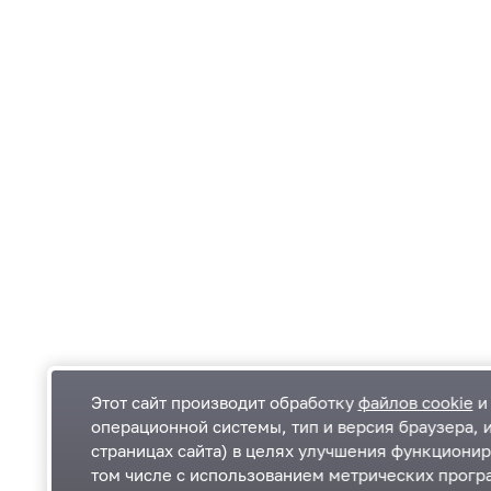
Этот сайт производит обработку
файлов cookie
и 
операционной системы, тип и версия браузера, 
страницах сайта) в целях улучшения функционир
Одинцовский городской округ Московской
К
том числе с использованием метрических програ
области
К