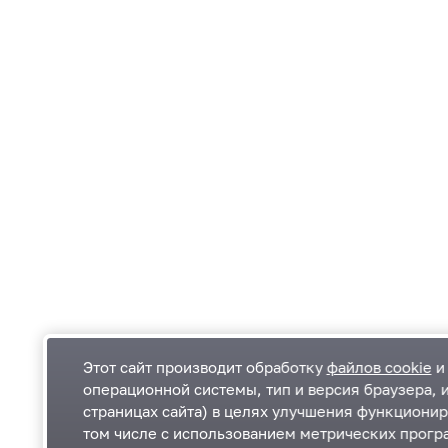
Этот сайт производит обработку
файлов cookie
и 
операционной системы, тип и версия браузера, 
страницах сайта) в целях улучшения функционир
Одинцовский городской округ Московской
К
том числе с использованием метрических програ
области
К