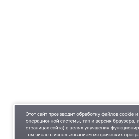
Этот сайт производит обработку
файлов cookie
и 
операционной системы, тип и версия браузера, 
страницах сайта) в целях улучшения функционир
Одинцовский городской округ Московской
К
том числе с использованием метрических програ
области
К