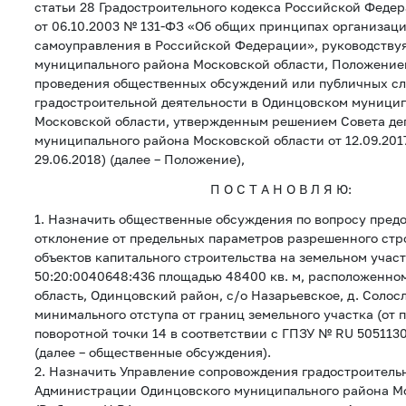
статьи 28 Градостроительного кодекса Российской Федер
от 06.10.2003 № 131-ФЗ «Об общих принципах организац
самоуправления в Российской Федерации», руководству
муниципального района Московской области, Положением
проведения общественных обсуждений или публичных с
градостроительной деятельности в Одинцовском муници
Московской области, утвержденным решением Совета де
муниципального района Московской области от 12.09.201
29.06.2018) (далее – Положение),
П О С Т А Н О В Л Я Ю:
1. Назначить общественные обсуждения по вопросу пред
отклонение от предельных параметров разрешенного стр
объектов капитального строительства на земельном учас
50:20:0040648:436 площадью 48400 кв. м, расположенном
область, Одинцовский район, с/о Назарьевское, д. Солос
минимального отступа от границ земельного участка (от 
поворотной точки 14 в соответствии с ГПЗУ № RU 505113
(далее – общественные обсуждения).
2. Назначить Управление сопровождения градостроитель
Администрации Одинцовского муниципального района М