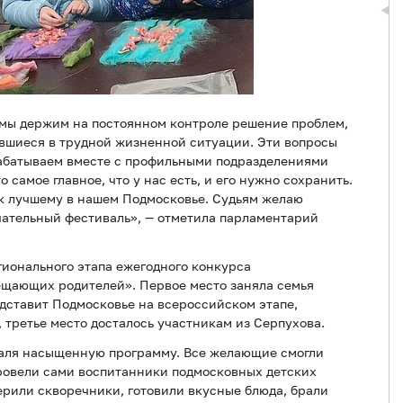
 мы держим на постоянном контроле решение проблем,
авшиеся в трудной жизненной ситуации. Эти вопросы
абатываем вместе с профильными подразделениями
 самое главное, что у нас есть, и его нужно сохранить.
ь к лучшему в нашем Подмосковье. Судьям желаю
чательный фестиваль», — отметила парламентарий
гионального этапа ежегодного конкурса
ещающих родителей». Первое место заняла семья
едставит Подмосковье на всероссийском этапе,
, третье место досталось участникам из Серпухова.
валя насыщенную программу. Все желающие смогли
провели сами воспитанники подмосковных детских
ерили скворечники, готовили вкусные блюда, брали