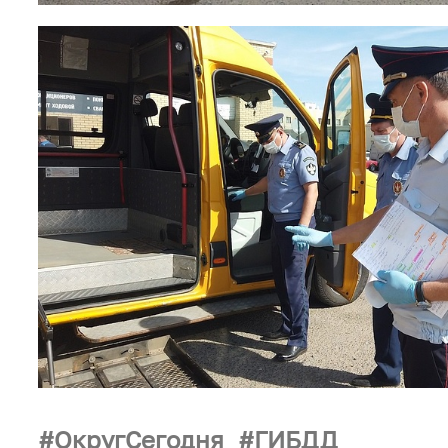
ОкругСегодня
ГИБДД